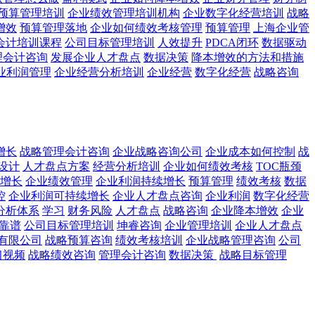
预算管理培训
企业绩效管理培训机构
企业数字化经营培训
战略
增效
预算管理落地
企业如何绩效考核管理
预算管理
上海企业管
会计培训课程
公司目标管理培训
人效提升
PDCA闭环
数据驱动
理会计咨询
发展企业人才盘点
数据决策
降本增效的方法和措施
业利润管理
企业经营分析培训
企业经营
数字化经营
战略咨询
增长
战略管理会计咨询
企业战略咨询公司
企业成本如何控制
战
设计
人才盘点方案
经营分析培训
企业如何绩效考核
TOC瓶颈
增长
企业绩效管理
企业利润持续增长
预算管理
绩效考核
数据
控
企业利润可持续增长
企业人才盘点咨询
企业利润
数字化经营
分析体系
学习
财务风险
人才盘点
战略咨询
企业降本增效
企业
靠谱
公司目标管理培训
坤睿咨询
企业管理培训
企业人才盘点
有限公司
战略预算咨询
绩效考核培训
企业战略管理咨询
公司
习视频
战略绩效咨询
管理会计咨询
数据决策
战略目标管理