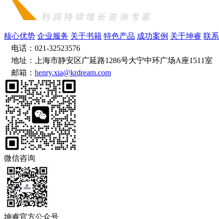
核心优势
企业服务
关于书籍
特色产品
成功案例
关于坤睿
联系
电话：021-32523576
地址：上海市静安区广延路1286号大宁中环广场A座1511室
邮箱：
henry.xia@krdream.com
微信咨询
坤睿官方公众号