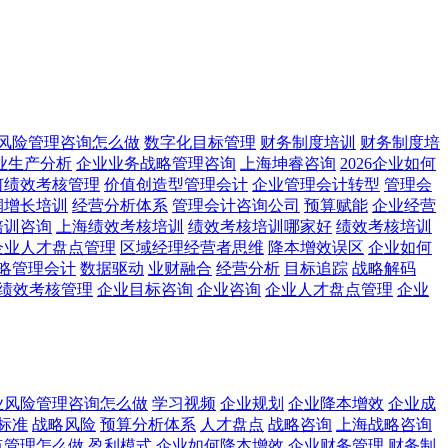
风险管理咨询怎么做
数字化目标管理
财务制度培训
财务制度培
业生产分析
企业业务战略管理咨询
上海坤睿咨询
2026企业如何
何绩效考核管理
价值创造型管理会计
企业管理会计转型
管理会
润增长培训
经营分析体系
管理会计咨询公司
预算赋能
企业经营
培训咨询
上海绩效考核培训
绩效考核培训哪家好
绩效考核培训
企业人才盘点管理
区域经理经营者思维
降本增效误区
企业如何
略管理会计
数据驱动
业财融合
经营分析
目标追踪
战略解码
绩效考核管理
企业目标咨询
企业咨询
企业人才盘点管理
企业
业风险管理咨询怎么做
学习视频
企业规划
企业降本增效
企业成
标准
战略风险
预算分析体系
人才盘点
战略咨询
上海战略咨询
点管理怎么做
盈利模式
企业如何降本增效
企业财务管理
财务制