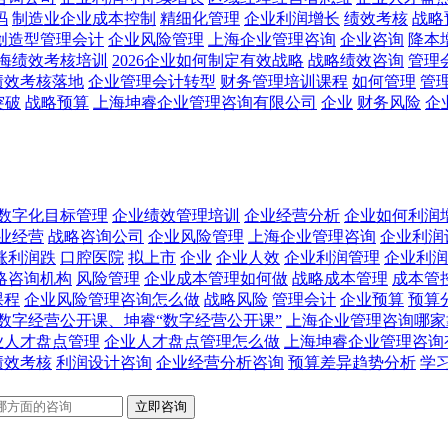
码
制造业企业成本控制
精细化管理
企业利润增长
绩效考核
战略
创造型管理会计
企业风险管理
上海企业管理咨询
企业咨询
降本
海绩效考核培训
2026企业如何制定有效战略
战略绩效咨询
管理
绩效考核落地
企业管理会计转型
财务管理培训课程
如何管理
管
突破
战略预算
上海坤睿企业管理咨询有限公司
企业
财务风险
企
数字化目标管理
企业绩效管理培训
企业经营分析
企业如何利润
业经营
战略咨询公司
企业风险管理
上海企业管理咨询
企业利润
涨利润跌
口腔医院
拟上市
企业
企业人效
企业利润管理
企业利润
略咨询机构
风险管理
企业成本管理如何做
战略成本管理
成本管
课程
企业风险管理咨询怎么做
战略风险
管理会计
企业预算
预算
数字经营公开课、坤睿“数字经营公开课”
上海企业管理咨询哪家
业人才盘点管理
企业人才盘点管理怎么做
上海坤睿企业管理咨询
绩效考核
利润设计咨询
企业经营分析咨询
预算差异趋势分析
学