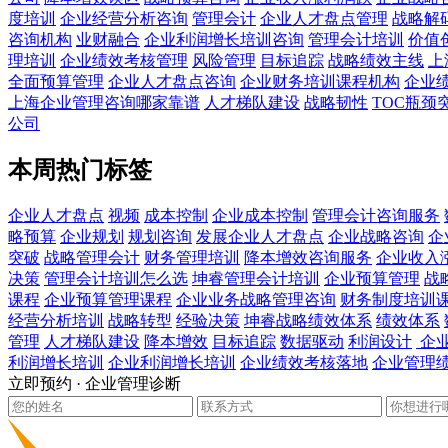
度培训
企业经营分析咨询
管理会计
企业人才盘点管理
战略解
咨询机构
业财融合
企业利润增长培训咨询
管理会计培训
价值
理培训
企业绩效考核管理
风险管理
目标追踪
战略绩效主线
上
全面预算管理
企业人才盘点咨询
企业财务培训课程机构
企业
上海企业管理咨询哪家靠谱
人才梯队建设
战略韧性
TOC瓶颈
公司
本周热门标签
企业人才盘点
视频
成本控制
企业成本控制
管理会计咨询服务
略预算
企业规划
规划咨询
发展企业人才盘点
企业战略咨询
企
突破
战略管理会计
财务管理培训
降本增效咨询服务
企业收入
决策
管理会计培训怎么选
坤睿管理会计培训
企业预算管理
战
课程
企业预算管理课程
企业业务战略管理咨询
财务制度培训
经营分析培训
战略转型
经验决策
坤睿战略绩效体系
绩效体系
管理
人才梯队建设
降本增效
目标追踪
数据驱动
利润设计
企
利润增长培训
企业利润增长培训
企业绩效考核落地
企业管理
立即预约 · 企业管理诊断