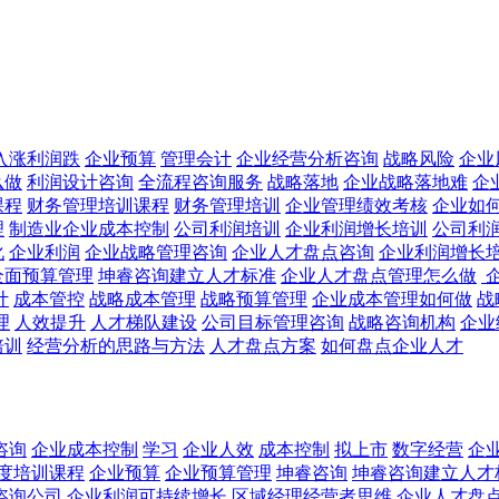
入涨利润跌
企业预算
管理会计
企业经营分析咨询
战略风险
企业
么做
利润设计咨询
全流程咨询服务
战略落地
企业战略落地难
企
课程
财务管理培训课程
财务管理培训
企业管理绩效考核
企业如
理
制造业企业成本控制
公司利润培训
企业利润增长培训
公司利
化
企业利润
企业战略管理咨询
企业人才盘点咨询
企业利润增长
全面预算管理
坤睿咨询建立人才标准
企业人才盘点管理怎么做
计
成本管控
战略成本管理
战略预算管理
企业成本管理如何做
战
理
人效提升
人才梯队建设
公司目标管理咨询
战略咨询机构
企业
培训
经营分析的思路与方法
人才盘点方案
如何盘点企业人才
咨询
企业成本控制
学习
企业人效
成本控制
拟上市
数字经营
企
度培训课程
企业预算
企业预算管理
坤睿咨询
坤睿咨询建立人才
咨询公司
企业利润可持续增长
区域经理经营者思维
企业人才盘