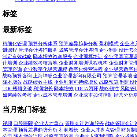
标签
最新标签
精细化管理
预算分析体系
预算差异趋势分析
盈利模式
企业收
训课程
管理会计咨询服务
战略管理会计咨询
企业利润设计怎
制定有效战略
降本增效咨询服务
企业预算培训
企业预算管理
计培训
企业绩效考核落地
企业财务培训课程机构
企业财务管
管理咨询
企业数字化经营课程
数字化经营课程
企业经营数字
战略预算咨询
上海坤睿企业管理咨询有限公司
预算管理落地
降本增效
战略绩效主线
企业利润可持续增长
战略预算
利润设
TOC瓶颈突破
利润增长
降本增效
PDCA闭环
战略韧性
风险管
如何绩效考核
企业成本管理培训
企业成本如何控制
经营分析
当月热门标签
视频
口腔医院
企业人才盘点
管理会计咨询服务
战略管理会计
本管理
预算差异趋势分析
利润增长
企业人才盘点管理
财务制
公司
降本增效误区
战略预算咨询
企业收入涨利润跌
企业战略